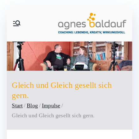
Zum
Inhalt
springen
A
C
o
g
a
c
n
h
i
e
n
Gleich und Gleich gesellt sich
g
s
gern.
:
Start
Blog
Impulse
le
B
b
Gleich und Gleich gesellt sich gern.
e
a
n