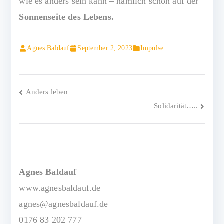
wie es anders sein kann – nämlich schön auf der
Sonnenseite des Lebens.
Agnes Baldauf
September 2, 2023
Impulse
Beitragsnavigation
Anders leben
Solidarität…..
Agnes Baldauf
www.agnesbaldauf.de
agnes@agnesbaldauf.de
0176 83 202 777