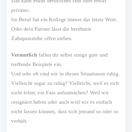
Das kann etwas berufliches sein oder etwas
s
privates.
v
o
Im Beruf hat ein Kollege immer das letzte Wort.
ll
Oder dein Partner lässt die berühmte
Zahnpastatube offen stehen.
Vermutlich
fallen dir selbst einige gute und
treffende Beispiele ein.
Und sehr oft sind wir in diesen Situationen ruhig.
Vielleicht sogar zu ruhig? Vielleicht, weil es sich
nicht lohnt, ein Fass aufzumachen? Weil wir
resigniert haben oder auch weil wir es einfach
nicht fassen können, dass sich jemand so oder so
verhält.