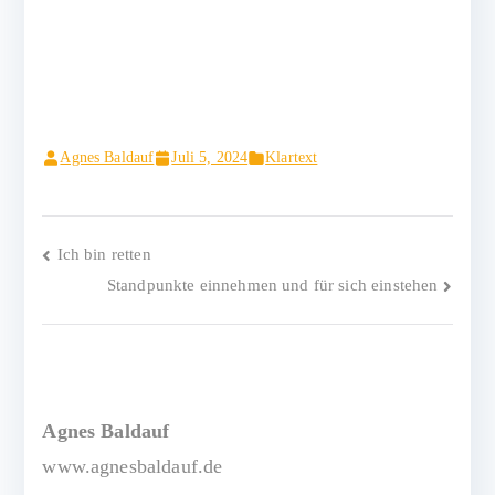
Agnes Baldauf
Juli 5, 2024
Klartext
Beitragsnavigation
Ich bin retten
Standpunkte einnehmen und für sich einstehen
Agnes Baldauf
www.agnesbaldauf.de