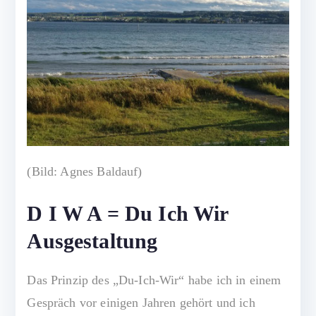
l
d
i
d
g
,
a
k
r
u
e
at
f
i
(Bild: Agnes Baldauf)
v,
w
D I W A = Du Ich Wir
ir
Ausgestaltung
k
u
Das Prinzip des „Du-Ich-Wir“ habe ich in einem
n
g
Gespräch vor einigen Jahren gehört und ich