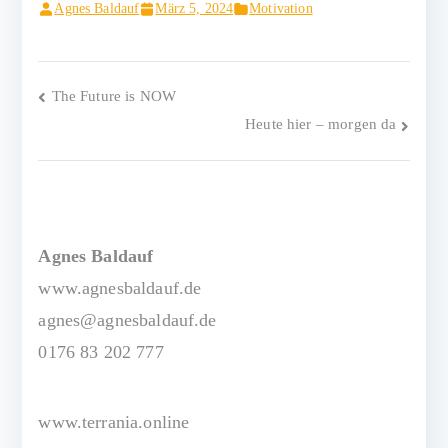
Agnes Baldauf
März 5, 2024
Motivation
Beitragsnavigation
The Future is NOW
Heute hier – morgen da
Agnes Baldauf
www.agnesbaldauf.de
agnes@agnesbaldauf.de
0176 83 202 777
www.terrania.online